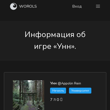
WOROLS
Вход
Информация об
игре «Унн».
Унн
@Appolin Rein
Нечисть
Университет
7
0