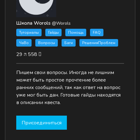
Школа Worols
@Worols
Туториалы
Гайды
Помощь
FAQ
ЧаВо
Вопросы
Баги
РешенияПроблем
29
558
Пишем свои вопросы. Иногда не лишним
может быть простое прочтение более
ранних сообщений, так как ответ на вопрос
уже мог быть дан. Готовые гайды находятся
в описании квеста.
Присоединиться