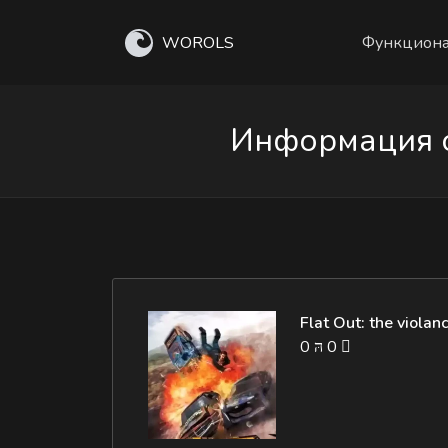
WOROLS
Функциона
Информация о к
Flat Out: the violan
0
0