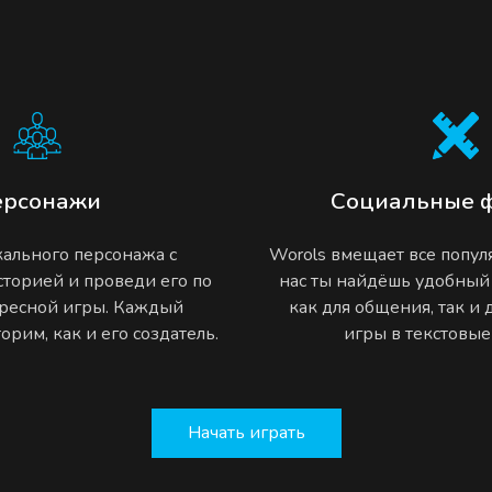
ерсонажи
Социальные 
ального персонажа с
Worols вмещает все попу
торией и проведи его по
нас ты найдёшь удобный
ресной игры. Каждый
как для общения, так и
рим, как и его создатель.
игры в текстовы
Начать играть