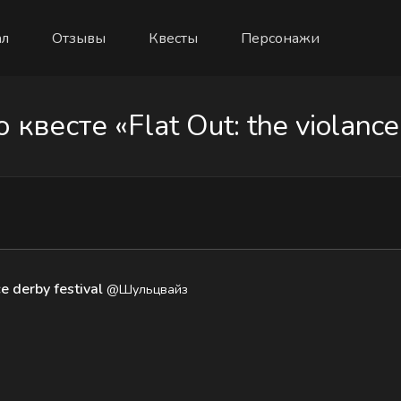
л
Отзывы
Квесты
Персонажи
весте «Flat Out: the violance d
ce derby festival
@Шульцвайз