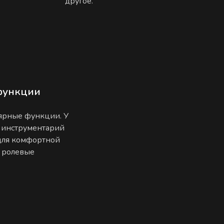
другое.
функции
лярные функции. У
 инструментарий
 для комфортной
е ролевые