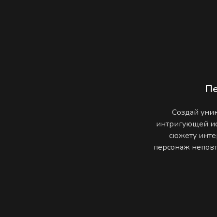
П
Создай уник
интригующей ис
сюжету инте
персонаж неповто