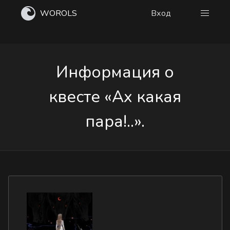
WOROLS
Вход
Информация о
квесте «Ах какая
пара!..».