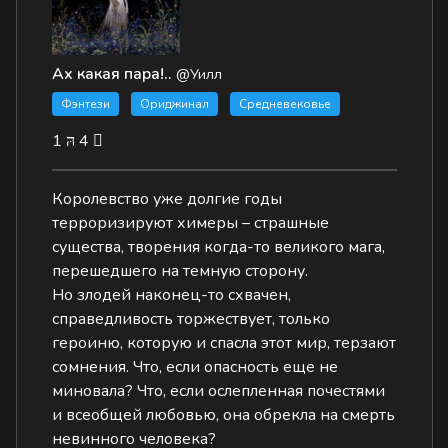
Ах какая пара!..
@Уилл
Фэнтези
Ориджинал
Средневековье
1
4
Королевство уже долгие годы
терроризируют химеры – страшные
существа, творения когда-то великого мага,
перешедшего на темную сторону.
Но злодей наконец-то схвачен,
справедливость торжествует, только
героиню, которую и спасла этот мир, терзают
сомнения. Что, если опасность еще не
миновала? Что, если ослепленная почестями
и всеобщей любовью, она обрекла на смерть
невинного человека?