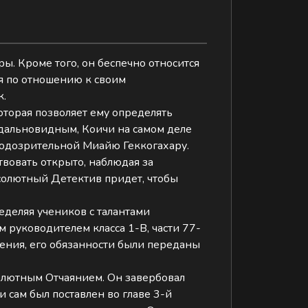
ы. Кроме того, он беспечно относится
бя по отношению к своим
к.
оторая позволяет ему определять
едальновидным, Коичи на самом деле
подозрительной Миайю Геккогахару.
вовать открыто, наблюдая за
Абсолютный Детектив придет, чтобы
еделяя учеников с талантами
 руководителем класса 1-B, части 77-
янения, его обязанности были переданы
солютным Отчаянием. Он завербовал
 сам был поставлен во главе 3-й