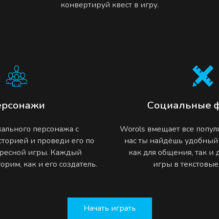
конвертируй квест в игру.
ерсонажи
Социальные 
ального персонажа с
Worols вмещает все попу
торией и проведи его по
нас ты найдёшь удобный
ресной игры. Каждый
как для общения, так и
рим, как и его создатель.
игры в текстовы
Начать играть