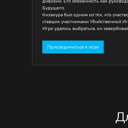
дивизии. Его обязанность как руковод
Будущего.
Кизакура был одним из тех, кто участв
ставших участниками Убийственной Игр
Игре удалось выбраться, он завербова
Присоединиться к игре
Д