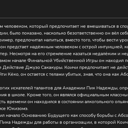
 человеком, который предпочитает не вмешиваться в спор
дии, было показано, насколько безответственно он вёл се
мер, предпочитал напиться, вместо того, чтобы вести уро
, он предстает надёжным человеком с острой интуицией, к
ктер. Несмотря на его стремление казаться недалёким и н
 самом начале Финальной Убийственной Игры он находил 
 Действие Джузо Сакакуры. Коичи предпочитает не дейст
и Кёко, он остается с телами убитых, зная, что она как 
ногих искателей талантов для Академии Пик Надежды, опр
ия в школе. Кроме того, он являлся официальным классным
 часть времени он находился в состоянии алкогольного опь
исе Юкизомэ.
ожил начало Основанию Будущего как способу борьбы с Аб
ика Надежды для работы в организации, в которой Коичи