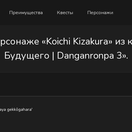
Преимущества
Квесты
Персонажи
сонаже «Koichi Kizakura» из 
Будущего | Danganronpa 3».
aya gekkōgahara'