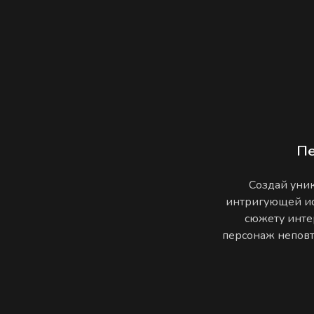
П
Создай уник
интригующей ис
сюжету инте
персонаж неповто