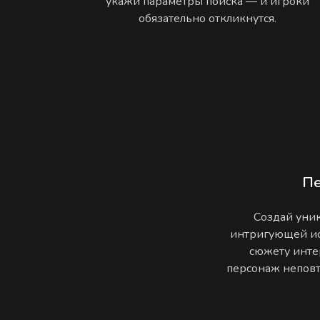
укажи параметры поиска — и игроки
обязательно откликнутся.
П
Создай уник
интригующей ис
сюжету инте
персонаж неповто