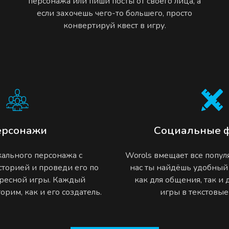
персонажа или пиши посты от своего лица, а
если захочешь чего-то большего, просто
конвертируй квест в игру.
ерсонажи
Социальные 
ального персонажа с
Worols вмещает все попу
торией и проведи его по
нас ты найдёшь удобный
ресной игры. Каждый
как для общения, так и
рим, как и его создатель.
игры в текстовы