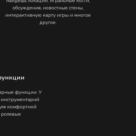
найдешь локации, игральные кости,
обсуждения, новостные стены,
интерактивную карту игры и многое
другое.
функции
лярные функции. У
 инструментарий
 для комфортной
е ролевые