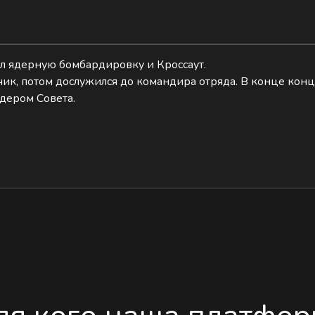
ил ядерную бомбардировку и Кроссаут.
к, потом дослужился до командира отряда. В конце концо
идером Совета.