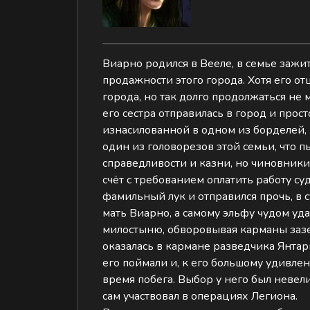
Виарно родился в Вееле, в семье зажи
продажности этого города. Хотя его о
города, но так долго продолжаться не 
его сестра отправилась в город и прос
изнасилованной в одном из борделей,
один из головорезов этой семьи, что п
справедливости и казни, но чиновники 
счёт с требованием оплатить работу су
фамильный лук и отправился прочь, в 
мать Виарно, а самому эльфу чудом уда
милостыню, обворовывая карманы зазев
оказалась в кармане разведчика Янтарн
его поймали и, к его большому удивлен
время побега. Выбор у него был невели
сам участвовал в операциях Легиона.