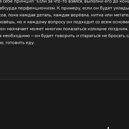
 себе принцип "Если за что-то взялся, выполни его до конц
абсурда перфекционизм. К примеру, если он будет уклады
сов, пока каждая деталь, каждая верёвка, нитка или мета
зовёшь, но к каждому вопросу он подходит со всем основан
е он назначает может многим показаться излишне поздним. 
а необходимо – он будет говорить и стараться не бросать с
о, готовить еду.