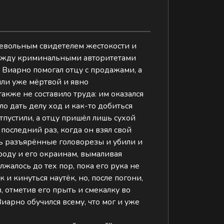
 невольным свидетелем жестокости и
 между криминальными авторитетами
, Виарно помогал отцу с продажами, а
ашли уже мёртвой и явно
кже не составило труда: им оказался
о дать делу ход и как-то добиться
тпустили, а отцу пришёл лишь сухой
последний раз, когда он взял свой
сь разъярённые головорезы и убили и
ороду и его окраинам, вымаливая
алось до тех пор, пока его рука не
и кинуться наутёк, но, после погони,
, отметив его прыть и смекалку во
иарно обучился всему, что мог и уже