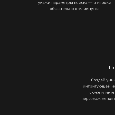
укажи параметры поиска — и игроки
обязательно откликнутся.
П
Создай уник
интригующей ис
сюжету инте
персонаж неповто