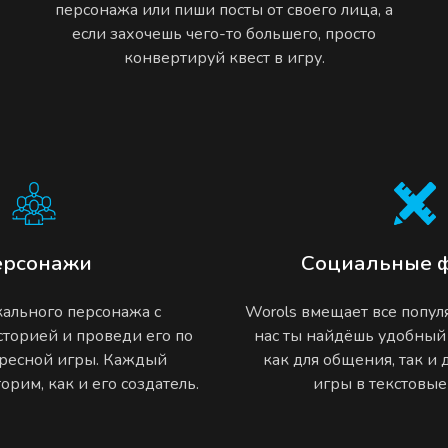
персонажа или пиши посты от своего лица, а
если захочешь чего-то большего, просто
конвертируй квест в игру.
ерсонажи
Социальные 
ального персонажа с
Worols вмещает все попу
торией и проведи его по
нас ты найдёшь удобный
ресной игры. Каждый
как для общения, так и
рим, как и его создатель.
игры в текстовы