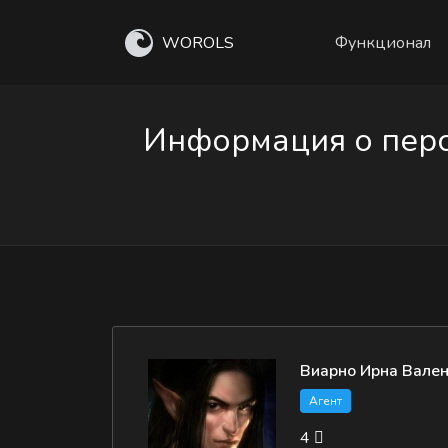
WOROLS
Функционал
Информация о перс
Виарно Ирна Вале
Агент
4