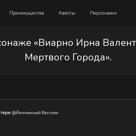
Преимущества
Квесты
Персонажи
онаже «Виарно Ирна Валенте
Мертвого Города».
нтере
@Йеллимский Вестник