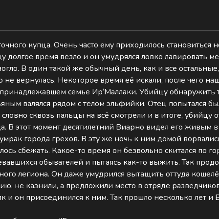
точного купца. Очень часто ему приходилось становиться
тцу долгое время везло и он умудрялся ловко лавировать
могло. В один такой же обычный день, как и все остальные
то не вернулась. Некоторое время её искали, после чего н
 принадлежавшем семье Ир‘Маллаки. Убийцу обнаружить та
ьяным валялся рядом с телом эльфийки. Отец попытался был
словно сквозь пальцы на всё смотрели и в итоге, убийцу о
да. В этот момент десятилетний Виарно видел его живым в 
сумрак города грехов. В эту же ночь к ним домой ворвали
лось сбежать. Какое-то время он безвольно скитался по г
авшихся обывателей и пытаясь как-то выжить. Так продолж
ого легиона. Он даже умудрился вытащить оттуда кошелёк 
ию, не казнили, а предложили место в отряде разведчиков
к и он присоединился к ним. Так прошло несколько лет и В