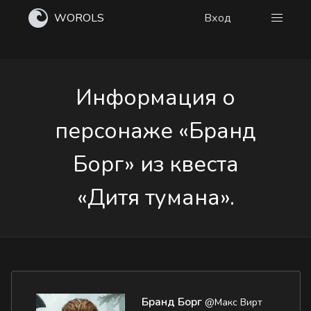
WOROLS
Вход
Информация о
персонаже «Бранд
Борг» из квеста
«Дитя тумана».
Бранд Борг
@Макс Вирт