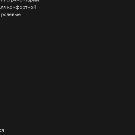
 для комфортной
е ролевые
ся