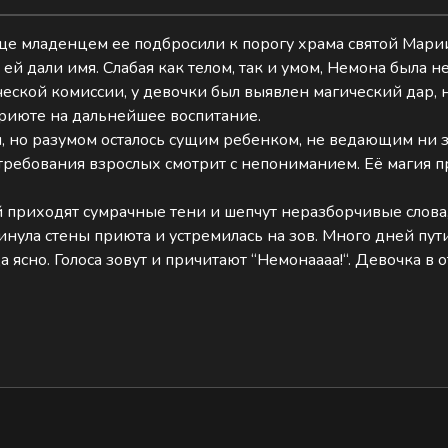
Еще младенцем ее подбросили к порогу храма святой Мари
й дали имя. Слабая как телом, так и умом, Немона была н
ческой комиссии, у девочки был выявлен магический дар, 
приюте на дальнейшее воспитание.
м, но разумом осталось сущим ребенком, не ведающим ни з
требования взрослых смотрит с непониманием. Её магия п
й приходят сумрачные тени и шепчут неразборчивые слова
инула стены приюта и устремилась на зов. Много дней пути
 ясно. Голоса зовут и причитают “Немонаааа!“. Девочка в о