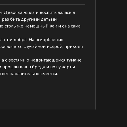
и. Девочка жила и воспитывалась в
е раз бита другими детьми.
но столь же немощный как и она сама.
ла, ни добра. На оскорбления
роявляется случайной искрой, приходя
, а с вестями о надвигающемся тумане
 прошли как в бреду и вот у черты
твет заразительно смеется.