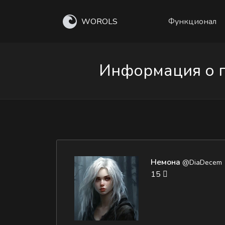
WOROLS
Функционал
Информация о п
Немона
@DiaDecem
15