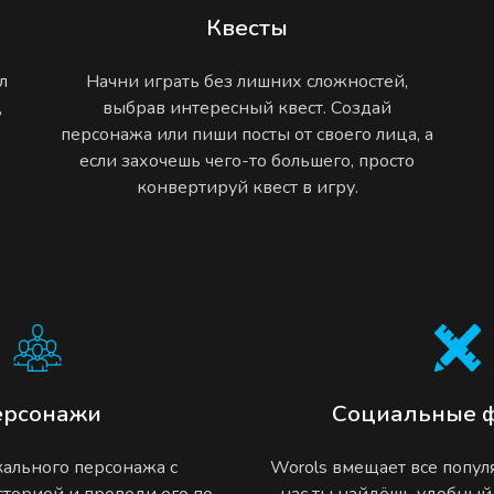
Квесты
л
Начни играть без лишних сложностей,
,
выбрав интересный квест. Создай
персонажа или пиши посты от своего лица, а
если захочешь чего-то большего, просто
конвертируй квест в игру.
ерсонажи
Социальные 
ального персонажа с
Worols вмещает все попу
торией и проведи его по
нас ты найдёшь удобный