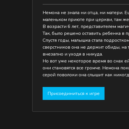
Немона не знала ни отца, ни матери. 
маленьком приюте при церкви, там же е
В возрасти 6 лет, представителем маги
Так, было решено оставить ребенка в 
Спустя годы, малышка стала подростко
сверстников она не держит обиды, на 
внезапно и уходя в никуда.
Но вот уже некоторое время во снах е
они становятся все громче. Немона пок
серой поволоки она слышит как никогда
Присоединиться к игре