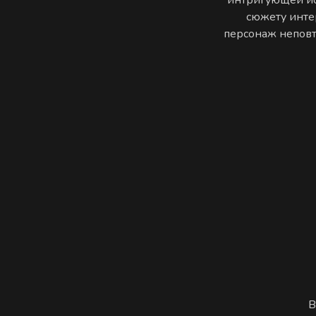
сюжету инте
персонаж неповто
В