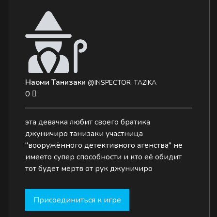
Наоми Танизаки
@INSPECTOR_TAZIKA
0
эта девачка любит своего братика
джуничиро танизаки участница
"вооружённого детективного агенства" не
имеето супер способности и кто её обидит
тот будет мёртв от рук джуничиро
Присоединиться к игре