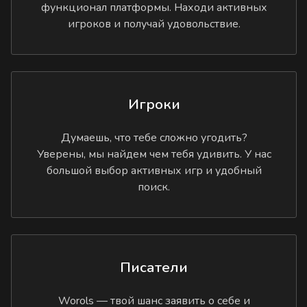
функционал платформы. Находи активных
игроков и получай удовольствие.
Игроки
Думаешь, что тебе сложно угодить?
Уверены, мы найдем чем тебя удивить. У нас
большой выбор активных игр и удобный
поиск.
Писатели
Worols — твой шанс заявить о себе и