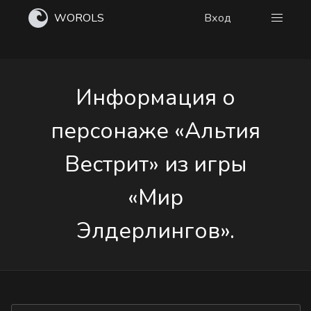
WOROLS
Вход
Информация о
персонаже «Альтия
Вестрит» из игры
«Мир
Элдерлингов».