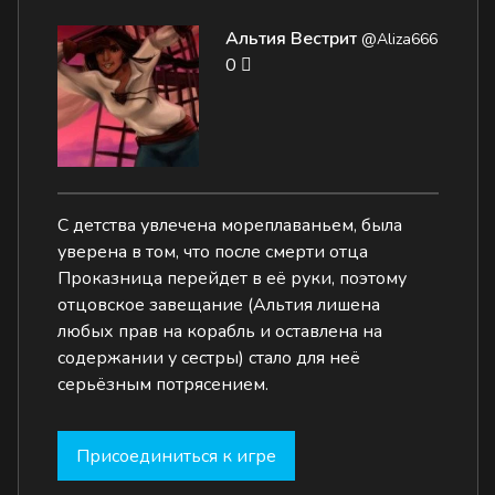
Альтия Вестрит
@Aliza666
0
С детства увлечена мореплаваньем, была
уверена в том, что после смерти отца
Проказница перейдет в её руки, поэтому
отцовское завещание (Альтия лишена
любых прав на корабль и оставлена на
содержании у сестры) стало для неё
серьёзным потрясением.
Присоединиться к игре