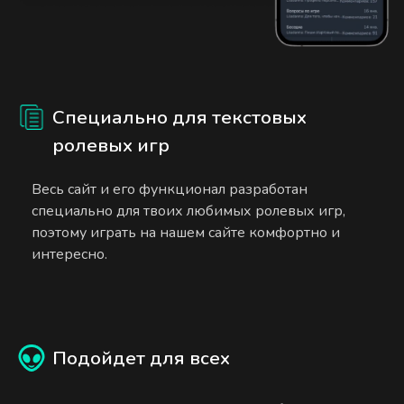
Специально для текстовых
ролевых игр
Весь сайт и его функционал разработан
специально для твоих любимых ролевых игр,
поэтому играть на нашем сайте комфортно и
интересно.
Подойдет для всех