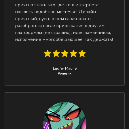
приятно знать, что где-то в интернете
нашлось подобное местечко! Дизайн
приятный, пусть в нём сложновато
разобраться после привыкания к другим
платформам (не страшно), идея заманчивая,
исполнение многообещающее. Так держать!
Lucifer Magne
Ролевик