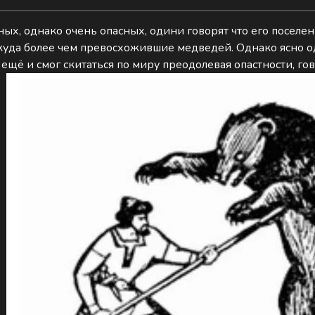
ных, однако очень опасных, одини говорят что его поселен
куда более чем превосхожившие медведей. Однако ясно од
ещё и смог скитаться по миру преодолевая опастности, гов