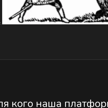
г.
ля кого наша платфор