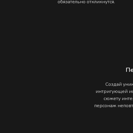
обязательно откликнутся.
П
Создай уник
интригующей ис
сюжету инте
персонаж неповто