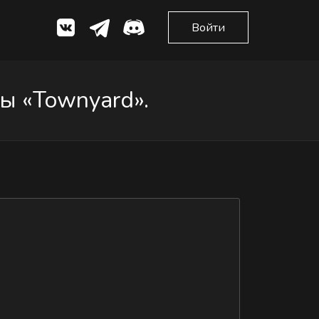
Войти
ы «Townyard».