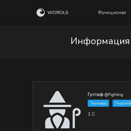
WOROLS
Функционал
Информация о
Густаф
@Fighting
Таунъярд
Персона
1