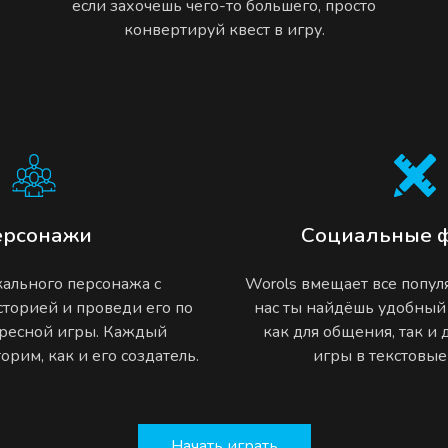
если захочешь чего-то большего, просто
конвертируй квест в игру.
ерсонажи
Социальные 
ального персонажа с
Worols вмещает все попу
торией и проведи его по
нас ты найдёшь удобный
ресной игры. Каждый
как для общения, так и
рим, как и его создатель.
игры в текстовы
Начать играть