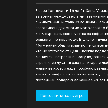
Левея Гринвуд 🥑 15 лет🍈 Эльф🥝 мама 
за войны между светлыми и темными эл
с животными и стала из понимать, а жи
заботливой. для многих мой характер бу
могу скрывать свои чувства за пофигиз
вешается не переношу. В школе я душа
Могу найти общий язык почти со всеми)
что не отступлю от цели , всегда подд
меняется настроение , могу подраться 
стреляю из лука , играю на гитаре и л
навык верховой езды (обожаю разных 
хоть и у эльфов это обычно земля)🌾 
последний подарок) домашнее животно
Присоединиться к игре