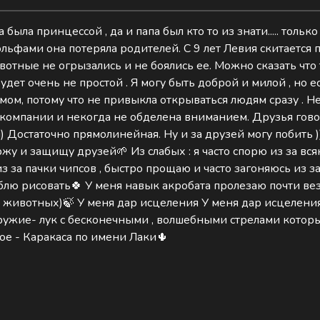
была принцессой , да и папа был кто то из знати..... тольк
ьфами она потеряла родителей. С 9 лет Левия скитается 
вотные не огрызались и не боялись ее. Можно сказать что
дет очень не простой . Я могу быть доброй и милой , но ес
мом, потому что не привыкла открываться людям сразу . Не
 компании и некогда не обделена вниманием. Друзья говор
 Достаточно прямолинейная. Ну и за друзей могу побить ))
ержу и защищу друзей🌱 Из слабых : я часто спорю из за вс
из за пачки чипсов , быстро прощаю и часто загоняюсь из з
юблю рисовать🍀 У меня навык акробата пролезаю почти вез
животных)🍃 У меня дар исцеления У меня дар исцеления
Оружие- лук с бесконечными , волшебными стрелами которы
е - Каракаса по имени Лаки🌵