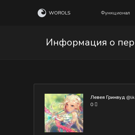
WOROLS
Функционал
Информация о перс
Левея Гринвуд
@li
0