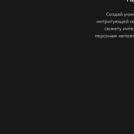
Создай уник
интригующей ис
сюжету инте
персонаж неповто