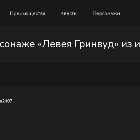
Преимущества
Квесты
Персонажи
онаже «Левея Гринвуд» из и
ka2407