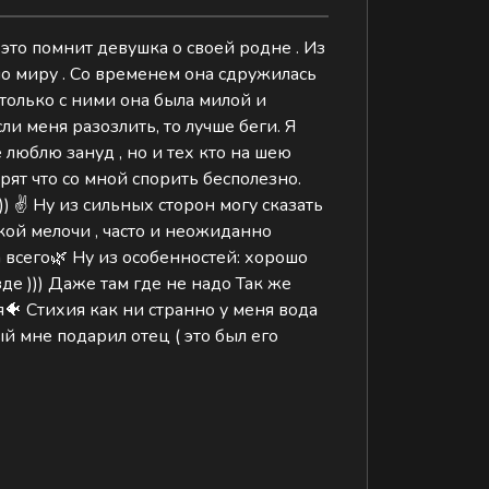
о это помнит девушка о своей родне . Из
по миру . Со временем она сдружилась
 только с ними она была милой и
ли меня разозлить, то лучше беги. Я
 люблю зануд , но и тех кто на шею
ят что со мной спорить бесполезно.
) ✌️ Ну из сильных сторон могу сказать
якой мелочи , часто и неожиданно
а всего🌿 Ну из особенностей: хорошо
де ))) Даже там где не надо Так же
 Стихия как ни странно у меня вода
й мне подарил отец ( это был его