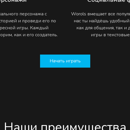
ального персонажа с
Worols вмещает все попу
торией и проведи его по
нас ты найдёшь удобный
ресной игры. Каждый
как для общения, так и
рим, как и его создатель.
игры в текстовы
Начать играть
Наши преимущества