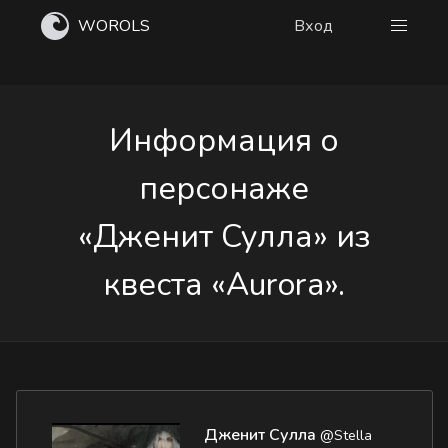
WOROLS
Вход
Информация о
персонаже
«Дженит Сулла» из
квеста «Aurora».
Дженит Сулла
@Stella