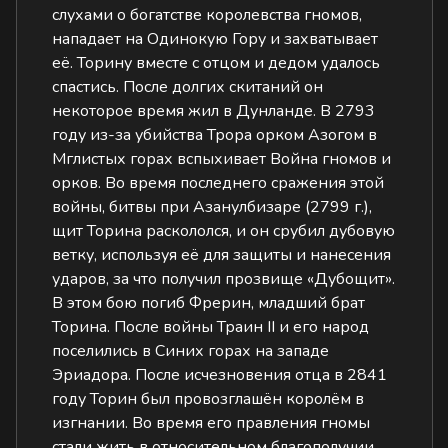
слухами о богатстве королевства гномов,
нападает на Одинокую Гору и захватывает
её. Торину вместе с отцом и дедом удалось
спастись. После долгих скитаний он
некоторое время жил в Дунланде. В 2793
году из-за убийства Трора орком Азогом в
Мглистых горах вспыхивает Война гномов и
орков. Во время последнего сражения этой
войны, битвы при Азанулбизаре (2799 г.),
щит Торина раскололся, и он срубил дубовую
ветку, используя её для защиты и нанесения
ударов, за что получил прозвище «Дубощит».
В этом бою погиб Фрерин, младший брат
Торина. После войны Траин II и его народ
поселились в Синих горах на западе
Эриадора. После исчезновения отца в 2841
году Торин был провозглашён королём в
изгнании. Во время его правления гномы
стали жить в относительном благополучии,