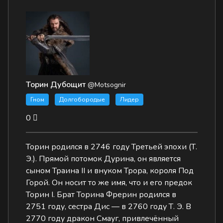
Торин Дубощит
@Motsognir
Гном
Долгобородые
Лидер
0
Торин родился в 2746 году Третьей эпохи (Т.
Э.). Прямой потомок Дурина, он является
сыном Траина II и внуком Трора, короля Под
Горой. Он носит то же имя, что и его предок
Торин I. Брат Торина Фрерин родился в
2751 году, сестра Дис — в 2760 году Т. Э. В
2770 году дракон Смауг, привлечённый