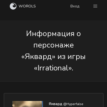
WOROLS
Вход
Информация о
персонаже
«Яквард» из игры
«Irrational».
Яквард
@Hyperfalse