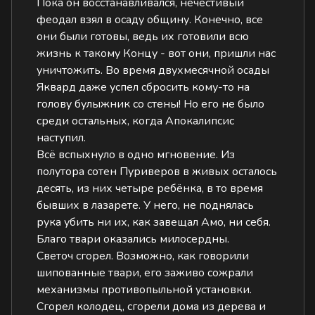
Пока он восстанавливался, нечестивый
феодал взял в осаду общину. Конечно, все
они были готовы, ведь их готовили всю
жизнь к такому Концу - вот они, пришли нас
уничтожить. Во время двухмесячной осады
Яквард даже успел сбросить кому-то на
голову булыжник со стены! Но его не было
среди остальных, когда Апокалипсис
наступил.
Всё вспыхнуло в одно мгновение. Из
полутора сотен Пуриверов в живых осталось
десять, из них четыре ребёнка, в то время
бывших в лазарете. У него, не поднялась
рука убить ни их, как завещал Амо, ни себя.
Благо твари оказались милосердны.
Светоч сгорел. Возможно, как говорили
шипованные твари, его заживо сожрали
механизмы противопыльной установки.
Сгорел колодец, сгорели дома из дерева и