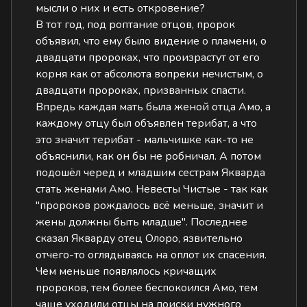
мысли о них и есть откровение?
В тот год, под роптание отцов, пророк
объявил, что ему было видение о пламени, о
двадцати пророках, что произрастут от его
корня как от абсолюта вопреки нечистым, о
двадцати пророках, призванных спасти.
Впредь каждая мать была женой отца Амо, а
каждому отцу был объявлен терибат, а что
это значит терибат - мальчишке как-то не
объяснили, как он бы не робничал. А потом
подошёл черед и младшим сестрам Якварда
стать женами Амо. Невесты Чистые - так как
"пророков рождалось всё меньше, значит и
жены должны быть младше". Последнее
сказал Якварду отец Олоро, язвительно
отчего-то оглядываясь на оплот их спасения.
Чем меньше появлялось кричащих
пророков, тем более беспокоился Амо, тем
чаще уходили отцы на поиски нужного