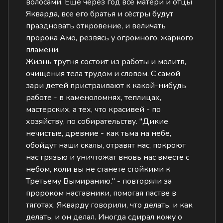
волосами. Ещё через год все матери и отцы
Якварда, все его братья и сёстры будут
праздновать откровение, и величать
пророка Амо, резвясь у огромного, жаркого
пламени.
Жизнь трутня состоит из работы и молитв,
очищения тела трудом и словом. С самой
зари детей пристраивают к какой-нибудь
работе - в каменоломнях, теплицах,
мастерских, а тех, что красивей - по
хозяйству, по собирательству. "Дикие
нечистые, древние - как тьма на небе,
обойдут наши скалы, отравят нас, покроют
нас грязью и уничтожат вновь нас вместе с
небом, коли вы не станете стойкими к
Третьему Вымиранию." - повторяли за
пророком наставники, помогая пастве в
тяготах. Якварду говорили, что делать, и как
делать, и он делал. Иногда сдирал кожу о