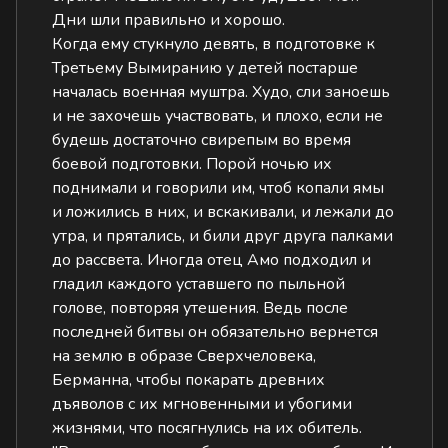
Дни шли правильно и хорошо.
Когда ему стукнуло девять, в подготовке к
Третьему Вымиранию у детей постарше
началась военная муштра. Худо, сли заноешь
и не захочешь участвовать, и плохо, если не
будешь достаточно свирепым во время
боевой подготовки. Порой ночью их
поднимали и говорили им, чтоб копали ямы
и ложились в них, и вскакивали, и лежали до
утра, и прятались, и били друг друга палками
до рассвета. Иногда отец Амо подходил и
гладил каждого уставшего по пыльной
голове, повторяя утешения. Ведь после
последней битвы он обязательно вернется
на землю в образе Сверхчеловека,
Берманна, чтобы покарать древних
дъяволов с их мгновенными и убогими
жизнями, что посягнулись на их обитель.