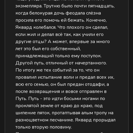
экзмепляра. Трутню было почти пятнадцать,
когда белокурая дочь феодала слёзна
просила его помочь ей бежать. Конечно,
Яквард колебался. Что плохого он сделал,
если жил и делал всё так, как учили его
другие отцы? А может, впервые за много
лет это был его собственный,
принадлежащий только ему поступок.
Другой путь, отличный от начертанного.
По итогу же тех событий за то, что он
провалил испытание воли и предал всех их,
всю его семью, он был предан отодафи, а
после возвращения и вовсе отправлен в
Путь. Путь - это идти босыми ногами по
проклятой земле от краю до краю, под
шипение пяток, протаптывая алым тропу на
разноцветном песчанике. Яквард прорыдал
только вторую половину.