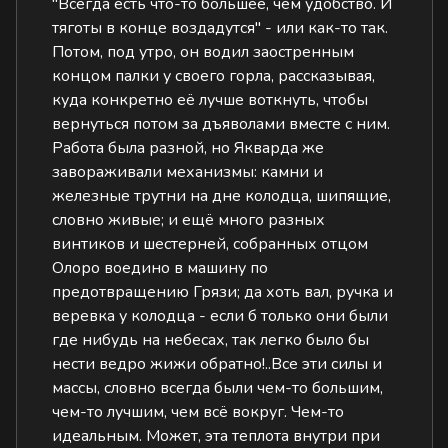
"Всегда есть что-то большее, чем удобство. И
тяготы в конце воздадутся" - или как-то так.
Потом, под утро, он водил заостренным
концом палки у своего горла, рассказывая,
куда конкретно её лучше воткнуть, чтобы
вернуться потом за дъяволами вместе с ним.
Работа была разной, но Якварда же
завораживали механизмы: камни и
железные трутни на дне колодца, шипящие,
словно живые; и ещё много разных
винтиков и шестерней, собранных отцом
Олоро воедино в машину по
предотвращению Грязи; да хоть вал, ручка и
веревка у колодца - если б только они были
где нибудь на небесах, так легко было бы
нести ведро жижи обратно!..Все эти силы и
массы, словно всегда были чем-то большим,
чем-то лучшим, чем всё вокруг. Чем-то
идеальным. Может, эта теплота внутри при