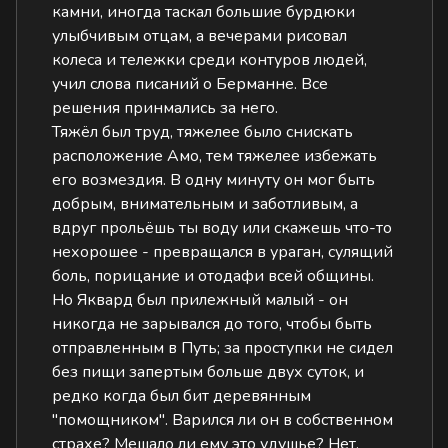
камни, иногда таскал большие бурдюки
улыбчивым отцам, а вечерами рисовал
колеса и тележки среди контуров людей,
учил слова писаний о Берманне. Все
решения принмались за него.
Тяжёл был труд, тяжелее было снискать
расположение Амо, тем тяжелее избежать
его возмездия. В одну минуту он мог быть
добрым, внимательным и заботливым, а
вдруг прольёшь ты воду или скажешь что-то
нехорошее - превращался в ураган, сулящий
боль, порицание и отодафи всей общины.
Но Яквард был прилежный малый - он
никогда не зарывался до того, чтобы быть
отправленным в Путь; за проступки не сидел
без пищи запертым больше двух суток, и
редко когда был бит деревянным
"помощником". Варился ли он в собственном
страхе? Мешало ли ему это удушье? Нет.