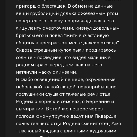
пригоршю блестяшек. В обмен на данные
вещи груболицый дядька с железным ртом
повертел его голову, поприкладывал к его
лицу ленту с черточками, кивнул довольным
братьям его и повёл "жить в счастливую
общину в прекрасном месте далеко отсюда".
Сквозь страшный купол пыли продиралось
солнце - последнее, что видел мальчик в
родном краю, перед тем, как на него
натянули маску с линзами.
В слабо освещенной пещере, окруженные
небольшой толпой людей, новоприбывшие
послушники слушают тяжелые речи отца
Родена о корнях и семянах, о Берманне и
вымирании. В этой же пещере через
полгода юному трутню дадут имя Яквард, а
пожелтевшего отца Родена сменит отец Амо
- ласковый дядька с длинными кудрявыми