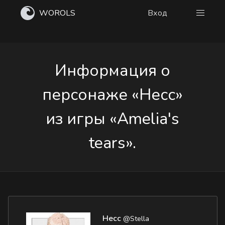
WOROLS
Вход
Информация о
персонаже «Несс»
из игры «Amelia's
tears».
Несс
@Stella