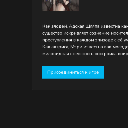
Как злодей, Адская Шляпа известна ка
существо искривляет сознание носител
преступления в каждом эпизоде с её уч
Как актриса, Мэри известна как молод
миловидная внешность построила вокр
Присоединиться к игре