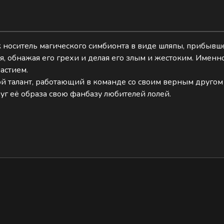
к носитель магического симбионта в виде шляпы, прибывш
я, обнажая его грехи и делая его злым и жестоким. Именн
астием.
ой талант, работающий в команде со своим верным друго
уг её образа свою фанбазу любителей лолей.