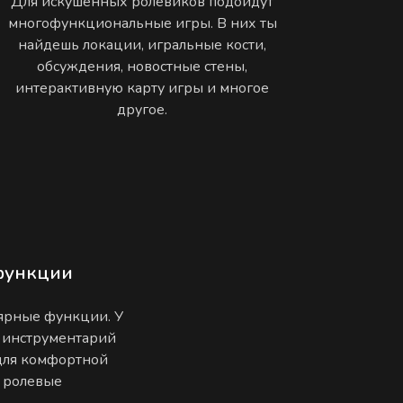
Для искушенных ролевиков подойдут
многофункциональные игры. В них ты
найдешь локации, игральные кости,
обсуждения, новостные стены,
интерактивную карту игры и многое
другое.
функции
лярные функции. У
 инструментарий
 для комфортной
е ролевые