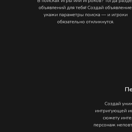
В поисках игры или игроков? Тогда разде
объявлений для тебя! Создай объявление
укажи параметры поиска — и игроки
обязательно откликнутся.
П
Создай уник
интригующей ис
сюжету инте
персонаж неповто