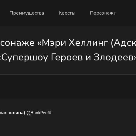
Преимущества
Квесты
Персонажи
онаже «Мэри Хеллинг (Адск
«Супершоу Героев и Злодеев»
кая шляпа)
@BookPen🫶