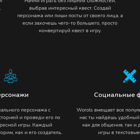
л
Начни играть без лишних сложностей,
,
выбрав интересный квест. Создай
персонажа или пиши посты от своего лица, а
если захочешь чего-то большего, просто
конвертируй квест в игру.
ерсонажи
Социальные 
ального персонажа с
Worols вмещает все попу
торией и проведи его по
нас ты найдёшь удобный
ресной игры. Каждый
как для общения, так и
рим, как и его создатель.
игры в текстовы