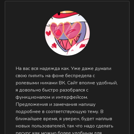
На вас вся надежда как. Уже даже думали
свою пилить на фоне беспредела с
ролевыми никами ВК. Сайт вполне удобный,
я довольно быстро разобрался с
функционалом и интерфейсом.
Предложения и замечания напишу
подробнее в соответствующую тему. В
ближайшее время, я уверен, будет наплыв
новых пользователей, так что надо сделать
ресурс как можно более удобным для