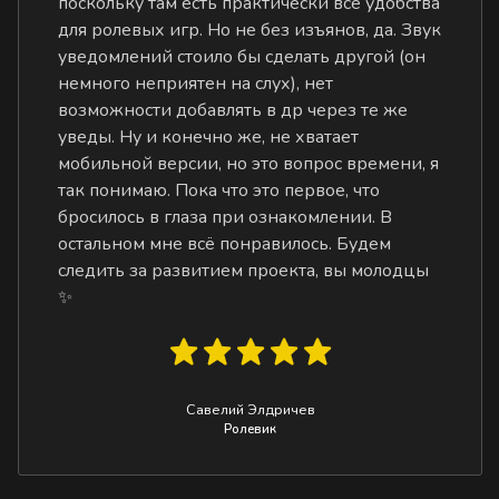
поскольку там есть практически все удобства
для ролевых игр. Но не без изъянов, да. Звук
уведомлений стоило бы сделать другой (он
немного неприятен на слух), нет
возможности добавлять в др через те же
уведы. Ну и конечно же, не хватает
мобильной версии, но это вопрос времени, я
так понимаю. Пока что это первое, что
бросилось в глаза при ознакомлении. В
остальном мне всё понравилось. Будем
следить за развитием проекта, вы молодцы
✨
Савелий Элдричев
Ролевик