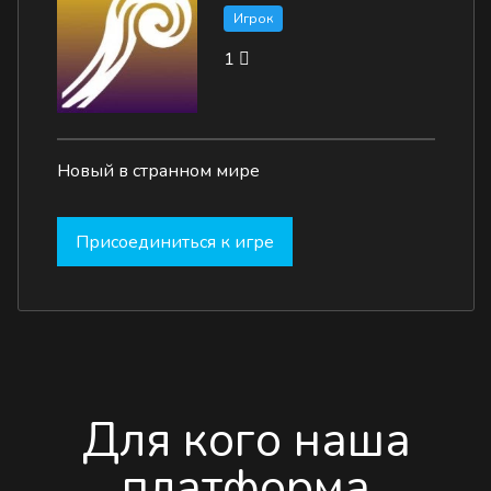
Игрок
1
Новый в странном мире
Присоединиться к игре
Для кого наша
платформа