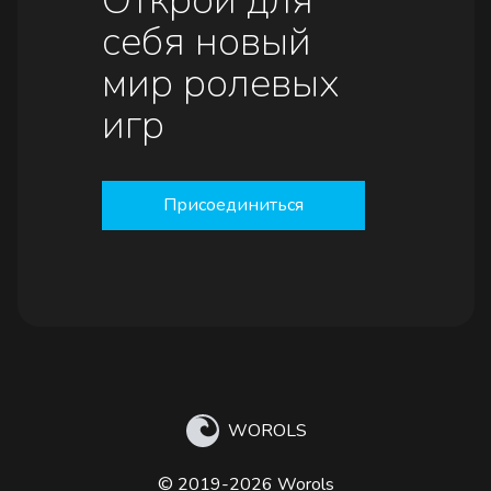
себя новый
мир ролевых
игр
Присоединиться
WOROLS
© 2019-2026 Worols