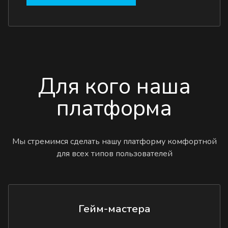
Для кого наша
платформа
Мы стремимся сделать нашу платформу комфортной
для всех типов пользователей
Гейм-мастера