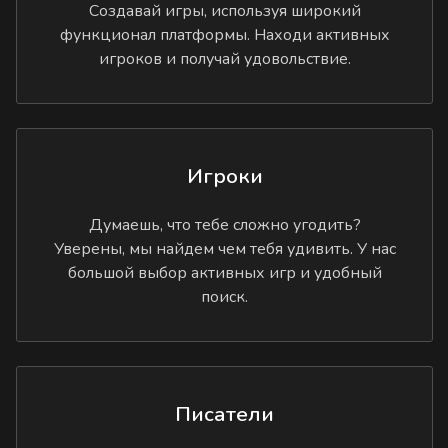
Создавай игры, используя широкий
функционал платформы. Находи активных
игроков и получай удовольствие.
Игроки
Думаешь, что тебе сложно угодить?
Уверены, мы найдем чем тебя удивить. У нас
большой выбор активных игр и удобный
поиск.
Писатели