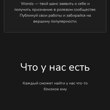
Worols — твой шанс заявить о себе и
получить признание в ролевом сообществе.
Публикуй свои работы и забирайся на
вершину популярности.
Что у нас есть
Каждый сможет найти у нас что-то
близкое ему