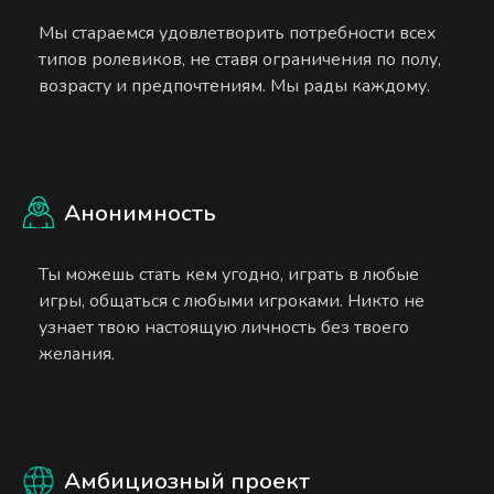
Мы стараемся удовлетворить потребности всех
типов ролевиков, не ставя ограничения по полу,
возрасту и предпочтениям. Мы рады каждому.
Анонимность
Ты можешь стать кем угодно, играть в любые
игры, общаться с любыми игроками. Никто не
узнает твою настоящую личность без твоего
желания.
Амбициозный проект