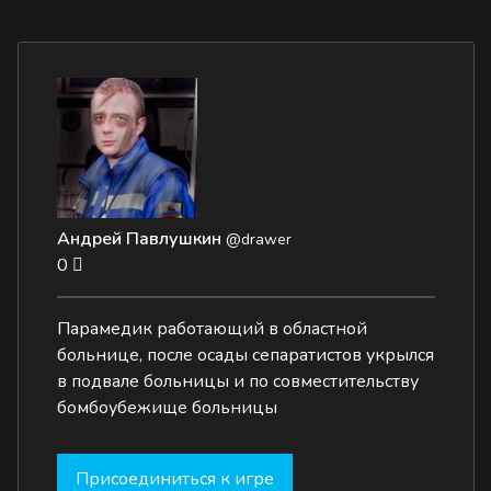
Андрей Павлушкин
@drawer
0
Парамедик работающий в областной
больнице, после осады сепаратистов укрылся
в подвале больницы и по совместительству
бомбоубежище больницы
Присоединиться к игре