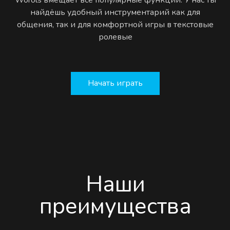
найдёшь удобный инструментарий как для
общения, так и для комфортной игры в текстовые
ролевые
Начать играть
Наши
преимущества