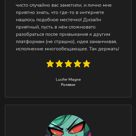
чисто случайно вас заметили, и лично мне
приятно знать, что где-то в интернете
нашлось подобное местечко! Дизайн
приятный, пусть в нём сложновато
разобраться после привыкания к другим
платформам (не страшно), идея заманчивая,
исполнение многообещающее. Так держать!
Lucifer Magne
Ролевик