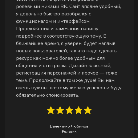
ролевыми никами ВК. Сайт вполне удобный,
я довольно быстро разобрался с
функционалом и интерфейсом.
Предложения и замечания напишу
подробнее в соответствующую тему. В
ближайшее время, я уверен, будет наплыв
новых пользователей, так что надо сделать
ресурс как можно более удобным для
общения и отыгрыша. Дизайн классный,
регистрация персонажей и прочее — тоже
тема. Продолжайте в том же духе! Вы нам
очень нужны, поэтому желаю успехов и буду
обязательно спонсировать.
Валентино Любимов
Ролевик