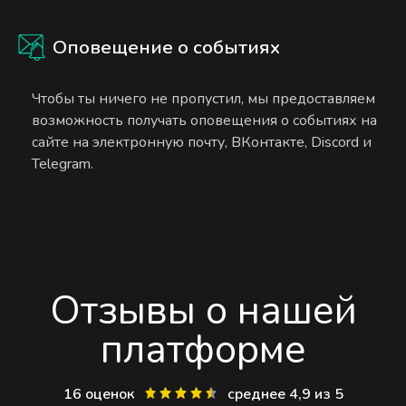
Оповещение о событиях
Чтобы ты ничего не пропустил, мы предоставляем
возможность получать оповещения о событиях на
сайте на электронную почту, ВКонтакте, Discord и
Telegram.
Отзывы о нашей
платформе
16 оценок
среднее 4,9 из 5