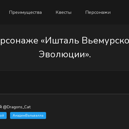
Преимущества
Квесты
Персонажи
рсонаже «Ишталь Вьемурской
Эволюции».
й
@Dragons_Cat
ой
АкадемВальвалла