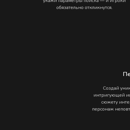
укажи параметры поиска — и игроки
обязательно откликнутся.
П
Создай уник
интригующей ис
сюжету инте
персонаж неповто