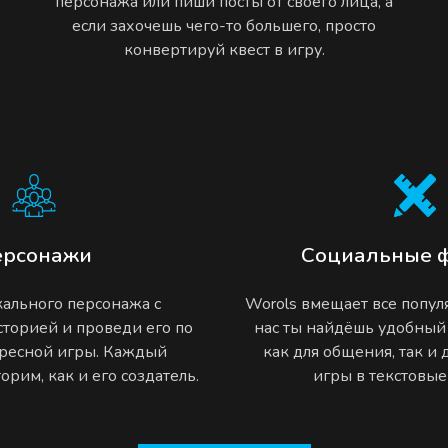
персонажа или пиши посты от своего лица, а
если захочешь чего-то большего, просто
конвертируй квест в игру.
ерсонажи
Социальные 
ального персонажа с
Worols вмещает все попу
торией и проведи его по
нас ты найдёшь удобный
ресной игры. Каждый
как для общения, так и
рим, как и его создатель.
игры в текстовы