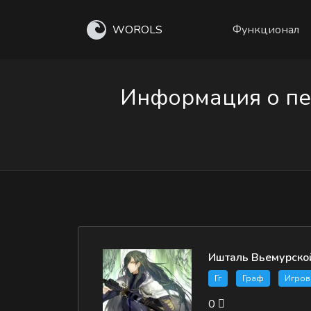
WOROLS
Функционал
Информация о пе
Ишталь Вьемурско
Гг
Граф
Игров
0