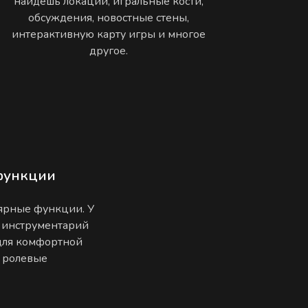
найдешь локации, игральные кости,
обсуждения, новостные стены,
интерактивную карту игры и многое
другое.
функции
лярные функции. У
 инструментарий
 для комфортной
е ролевые