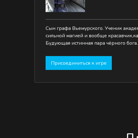
Сын графа Вьемурского. Ученик акаде
сильной магией и вообще красавчик,к
Будующая истинная пара чёрного бога.
Присоединиться к игре