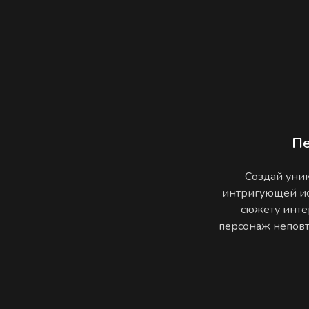
П
Создай уник
интригующей ис
сюжету инте
персонаж неповто