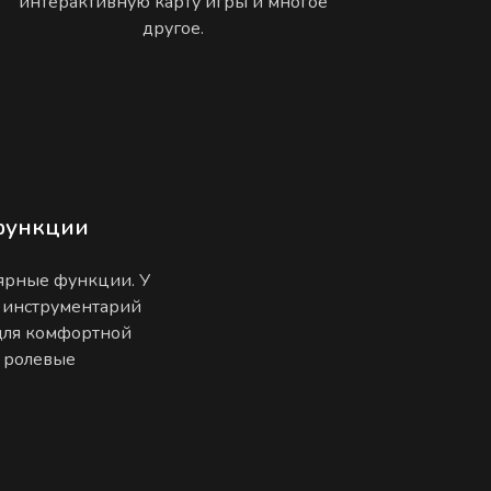
интерактивную карту игры и многое
другое.
функции
лярные функции. У
 инструментарий
 для комфортной
е ролевые