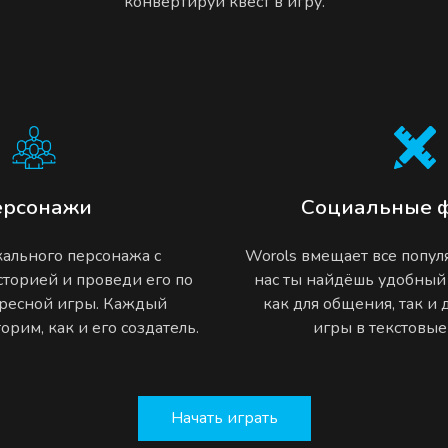
конвертируй квест в игру.
ерсонажи
Социальные 
ального персонажа с
Worols вмещает все попу
торией и проведи его по
нас ты найдёшь удобный
ресной игры. Каждый
как для общения, так и
рим, как и его создатель.
игры в текстовы
Начать играть