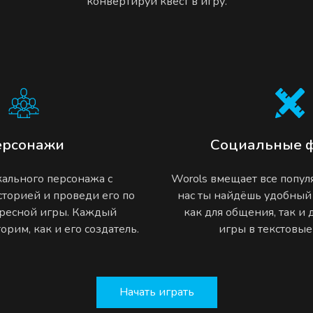
конвертируй квест в игру.
ерсонажи
Социальные 
ального персонажа с
Worols вмещает все попу
торией и проведи его по
нас ты найдёшь удобный
ресной игры. Каждый
как для общения, так и
рим, как и его создатель.
игры в текстовы
Начать играть