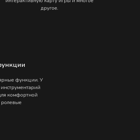
интерактивную карту игры и многое
другое.
функции
лярные функции. У
 инструментарий
 для комфортной
е ролевые