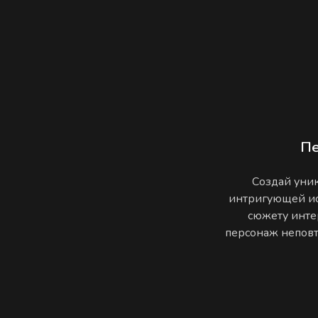
П
Создай уник
интригующей ис
сюжету инте
персонаж неповто