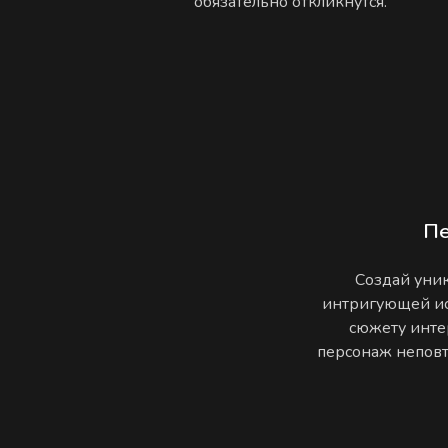
обязательно откликнутся.
П
Создай уник
интригующей ис
сюжету инте
персонаж неповто