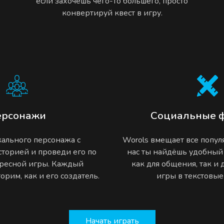
если захочешь чего-то большего, просто
конвертируй квест в игру.
ерсонажи
Социальные 
ального персонажа с
Worols вмещает все попу
торией и проведи его по
нас ты найдёшь удобный
ресной игры. Каждый
как для общения, так и
рим, как и его создатель.
игры в текстовы
Начать играть