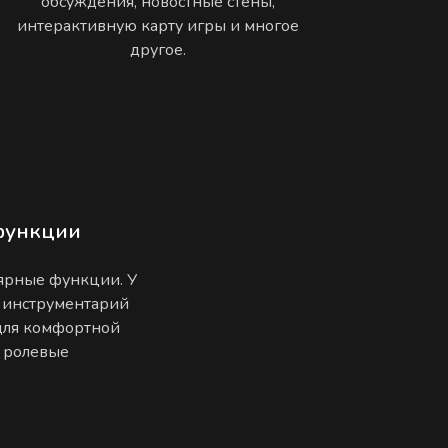
обсуждения, новостные стены,
интерактивную карту игры и многое
другое.
функции
лярные функции. У
 инструментарий
 для комфортной
е ролевые