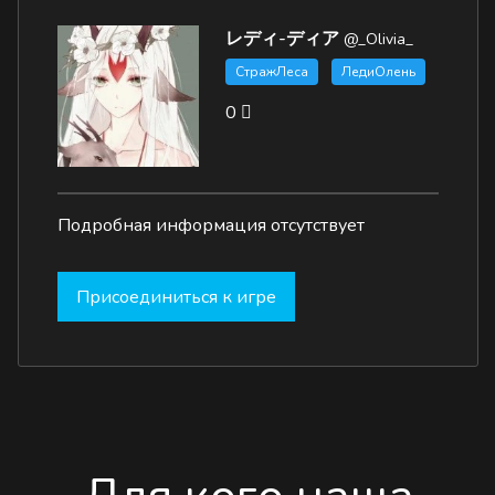
レディ-ディア
@_Olivia_
СтражЛеса
ЛедиОлень
0
Подробная информация отсутствует
Присоединиться к игре