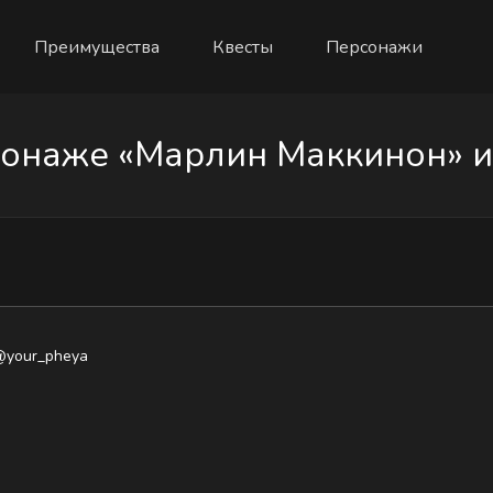
Преимущества
Квесты
Персонажи
онаже «Марлин Маккинон» из
@your_pheya