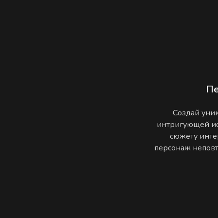
П
Создай уник
интригующей ис
сюжету инте
персонаж неповто