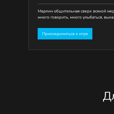
Марлин общительная сверх всякой меры
много говорить, много улыбаться, вык
Присоединиться к игре
Д