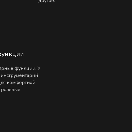
другое.
функции
лярные функции. У
 инструментарий
 для комфортной
е ролевые