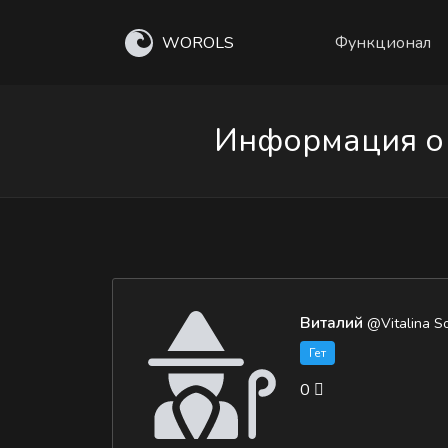
WOROLS
Функционал
Информация о 
Виталий
@Vitalina S
Гет
0