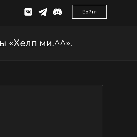
Войти
 «Хелп ми.^^».