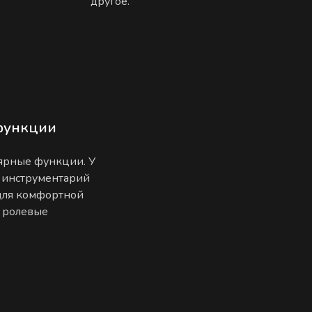
другое.
функции
лярные функции. У
 инструментарий
 для комфортной
е ролевые