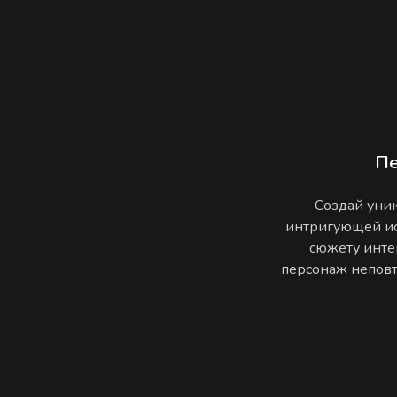
П
Создай уник
интригующей ис
сюжету инте
персонаж неповто