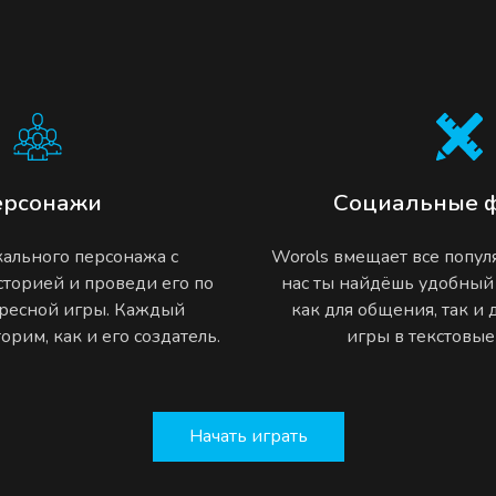
ерсонажи
Социальные 
ального персонажа с
Worols вмещает все попу
торией и проведи его по
нас ты найдёшь удобный
ресной игры. Каждый
как для общения, так и
рим, как и его создатель.
игры в текстовы
Начать играть