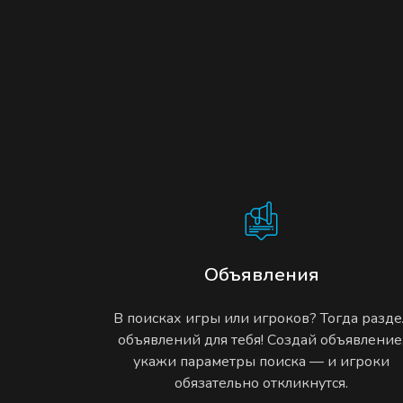
Объявления
В поисках игры или игроков? Тогда разде
объявлений для тебя! Создай объявление
укажи параметры поиска — и игроки
обязательно откликнутся.