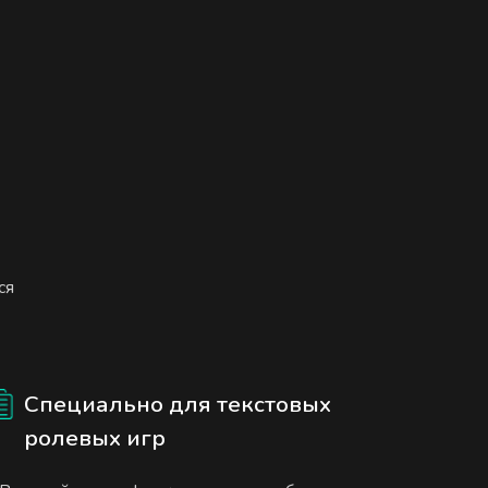
ся
Специально для текстовых
ролевых игр