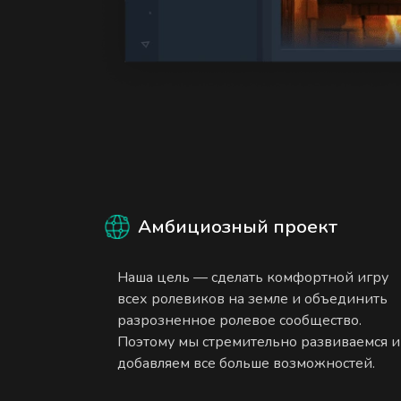
Амбициозный проект
Наша цель — сделать комфортной игру
всех ролевиков на земле и объединить
разрозненное ролевое сообщество.
Поэтому мы стремительно развиваемся и
добавляем все больше возможностей.