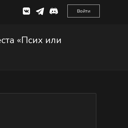
Войти
ста «Псих или