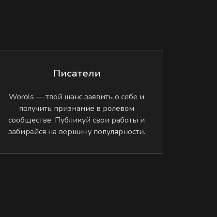
Писатели
Worols — твой шанс заявить о себе и
получить признание в ролевом
сообществе. Публикуй свои работы и
забирайся на вершину популярности.