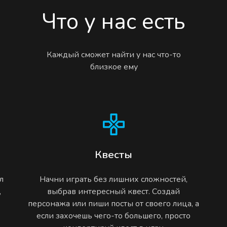
Что у нас есть
Каждый сможет найти у нас что-то
близкое ему
Квесты
л
Начни играть без лишних сложностей,
,
выбрав интересный квест. Создай
персонажа или пиши посты от своего лица, а
если захочешь чего-то большего, просто