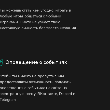
Ты можешь стать кем угодно, играть в
любые игры, общаться с любыми
игроками. Никто не узнает твою
настоящую личность без твоего желания.
Оповещение о событиях
Чтобы ты ничего не пропустил, мы
предоставляем возможность получать
оповещения о событиях на сайте на
электронную почту, ВКонтакте, Discord и
Telegram.