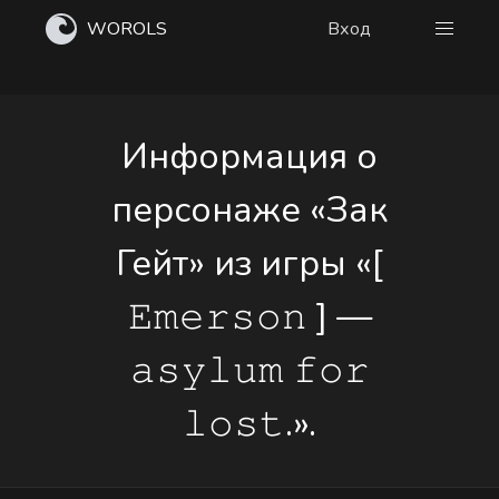
WOROLS
Вход
Информация о
персонаже «Зак
Гейт» из игры «[
𝙴𝚖𝚎𝚛𝚜𝚘𝚗 ] —
𝚊𝚜𝚢𝚕𝚞𝚖 𝚏𝚘𝚛
𝚕𝚘𝚜𝚝.».