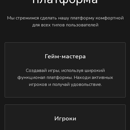
Мы стремимся сделать нашу платформу комфортной
для всех типов пользователей
Гейм-мастера
Создавай игры, используя широкий
функционал платформы. Находи активных
игроков и получай удовольствие.
Игроки