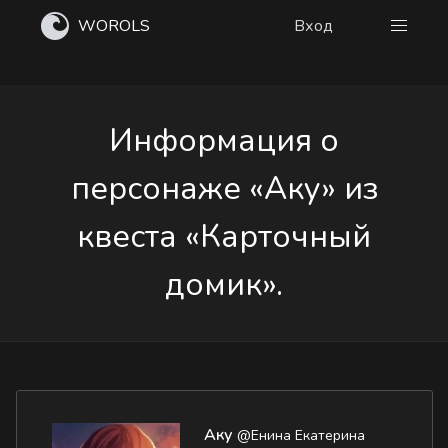
WOROLS
Вход
Информация о
персонаже «Аку» из
квеста «Карточный
домик».
Аку
@Енина Екатерина