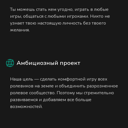
Ты можешь стать кем угодно, играть в любые
игры, общаться с любыми игроками. Никто не
узнает твою настоящую личность без твоего
желания.
Амбициозный проект
Наша цель — сделать комфортной игру всех
ролевиков на земле и объединить разрозненное
ролевое сообщество. Поэтому мы стремительно
развиваемся и добавляем все больше
возможностей.