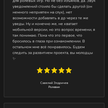
для ролевых игр. Но не без изъянов, да. Звук
уведомлений стоило бы сделать другой (он
немного неприятен на слух), нет
возможности добавлять в др через те же
уведы. Ну и конечно же, не хватает
мобильной версии, но это вопрос времени, я
так понимаю. Пока что это первое, что
бросилось в глаза при ознакомлении. В
остальном мне всё понравилось. Будем
следить за развитием проекта, вы молодцы
✨
Савелий Элдричев
Ролевик