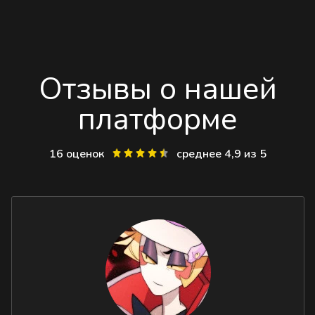
Отзывы о нашей
платформе
16 оценок
среднее 4,9 из 5