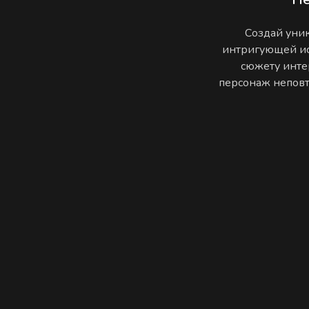
Создай уник
интригующей ис
сюжету инте
персонаж неповто