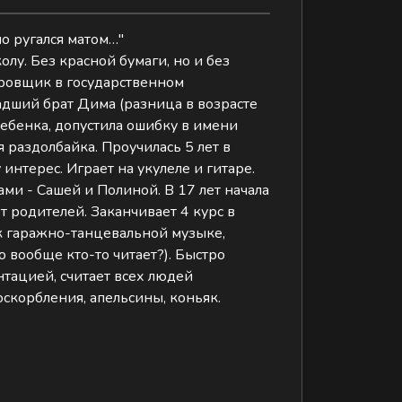
но ругался матом…"
лу. Без красной бумаги, но и без
ровщик в государственном
адший брат Дима (разница в возрасте
ребенка, допустила ошибку в имени
 раздолбайка. Проучилась 5 лет в
интерес. Играет на укулеле и гитаре.
ми - Сашей и Полиной. В 17 лет начала
т родителей. Заканчивает 4 курс в
 к гаражно-танцевальной музыке,
о вообще кто-то читает?). Быстро
тацией, считает всех людей
оскорбления, апельсины, коньяк.