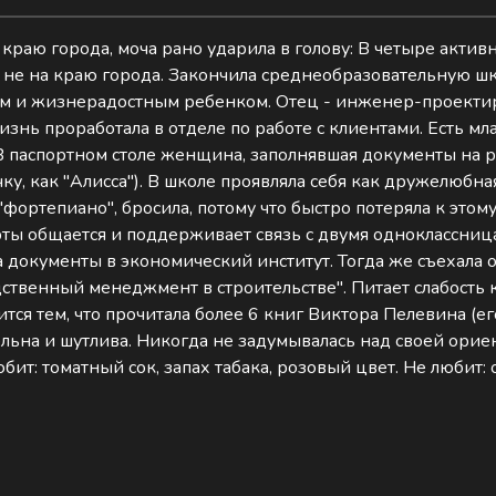
 краю города, моча рано ударила в голову: В четыре актив
 не на краю города. Закончила среднеобразовательную шко
м и жизнерадостным ребенком. Отец - инженер-проекти
знь проработала в отделе по работе с клиентами. Есть мл
. В паспортном столе женщина, заполнявшая документы на 
у, как "Алисса"). В школе проявляла себя как дружелюбная
ортепиано", бросила, потому что быстро потеряла к этому 
ты общается и поддерживает связь с двумя одноклассница
ла документы в экономический институт. Тогда же съехала о
ственный менеджмент в строительстве". Питает слабость
ся тем, что прочитала более 6 книг Виктора Пелевина (ег
ьна и шутлива. Никогда не задумывалась над своей ориен
т: томатный сок, запах табака, розовый цвет. Не любит: 