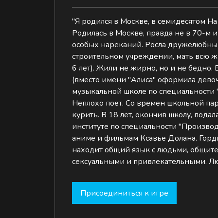
"Я родился в Москве, в семидесятом На
Родилась в Москве, правда не в 70-м и
особых нареканий. Росла дружелюбны
строительном учреждении, мать всю жи
6 лет). Жили не жирно, но и не бедно
(вместо имени "Алиса" оформила девочк
музыкальной школе по специальности "ф
Неплохо поет. Со времен школьной пар
курить. В 18 лет, окончив школу, пода
институте по специальности "Производ
аниме и фильмам Ксавье Долана. Гордит
находит общий язык с людьми, общител
сексуальными и привлекательными. Люби
Присоединиться к игре