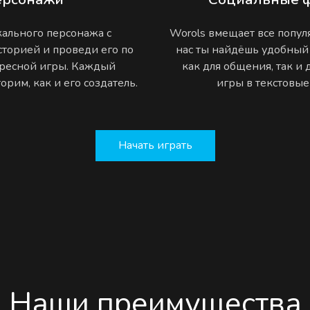
ального персонажа с
Worols вмещает все попу
торией и проведи его по
нас ты найдёшь удобный
ресной игры. Каждый
как для общения, так и
рим, как и его создатель.
игры в текстовы
Начать играть
Наши преимущества