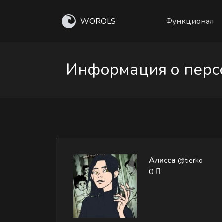
WOROLS
Функционал
Информация о персо
Алисса
@tierko
0