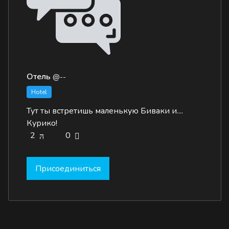
Отель
@--
Hotel
Тут ты встретишь маленькую Биваки и....
Курико!
2
0
Присоединиться