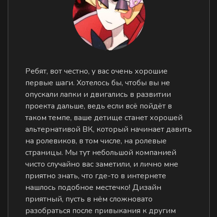
Ребят, вот честно, у вас очень хорошие
первые шаги. Хотелось бы, чтобы вы не
опускали лапки и двигались в развитии
проекта дальше, ведь если всё пойдёт в
таком темпе, ваше детище станет хорошей
альтернативой ВК, который начинает давить
на ролевиков, в том числе, на ролевые
страницы. Мы тут небольшой компанией
чисто случайно вас заметили, и лично мне
приятно знать, что где-то в интернете
нашлось подобное местечко! Дизайн
приятный, пусть в нём сложновато
разобраться после привыкания к другим