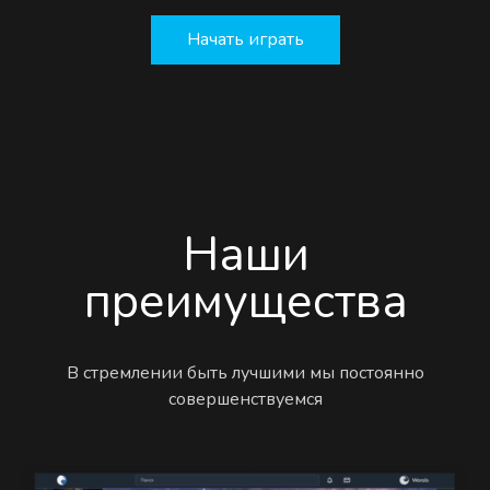
Начать играть
Наши
преимущества
В стремлении быть лучшими мы постоянно
совершенствуемся