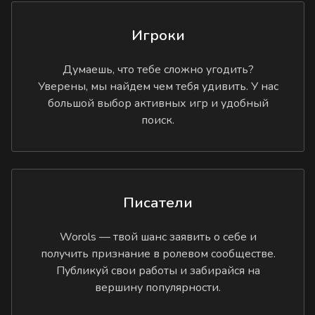
Игроки
Думаешь, что тебе сложно угодить?
Уверены, мы найдем чем тебя удивить. У нас
большой выбор активных игр и удобный
поиск.
Писатели
Worols — твой шанс заявить о себе и
получить признание в ролевом сообществе.
Публикуй свои работы и забирайся на
вершину популярности.