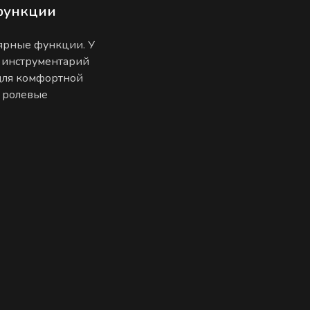
функции
лярные функции. У
 инструментарий
 для комфортной
е ролевые