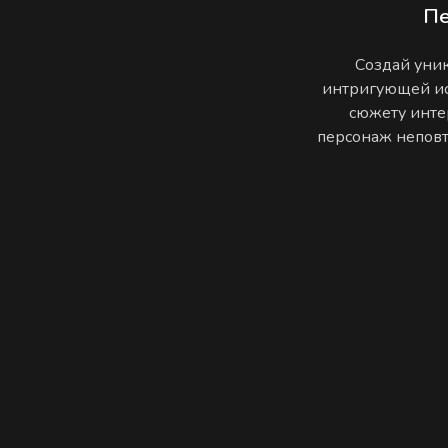
П
Создай уник
интригующей ис
сюжету инте
персонаж неповто