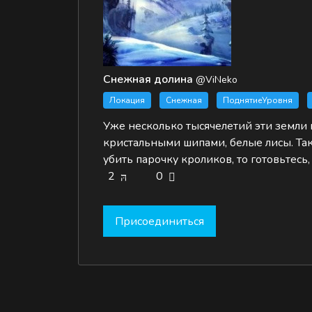
Снежная долина
@ViNeko
Локация
Снежная
ПоднятиеУровня
Уже несколько тысячелетий эти земли 
кристальными шипами, белые лисы. Так
убить парочку кроликов, то готовьтесь
2
0
Присоединиться