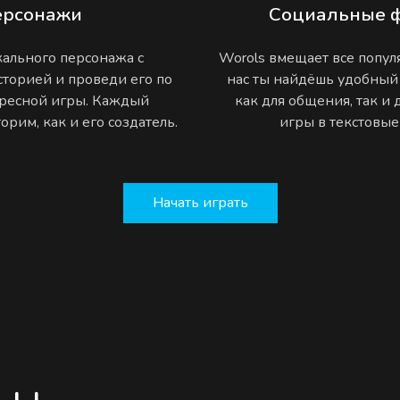
ерсонажи
Социальные 
ального персонажа с
Worols вмещает все попу
торией и проведи его по
нас ты найдёшь удобный
ресной игры. Каждый
как для общения, так и
рим, как и его создатель.
игры в текстовы
Начать играть