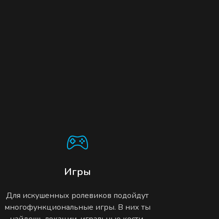
Игры
Для искушенных ролевиков подойдут
многофункциональные игры. В них ты
найдешь локации, игральные кости,