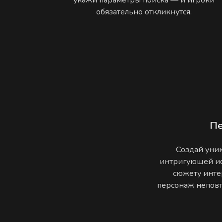
обязательно откликнутся.
П
Создай уник
интригующей ис
сюжету инте
персонаж неповто