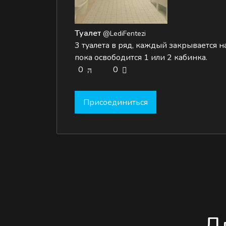
Туалет
@LediFentezi
3 туалета в ряд, каждый закрывается н
пока освободится 1 или 2 кабинка.
0
0
Присоединиться
Д