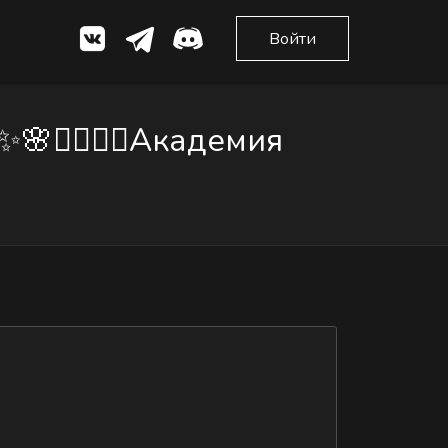
Войти
🧙‍♀️🧙‍♂️Академия