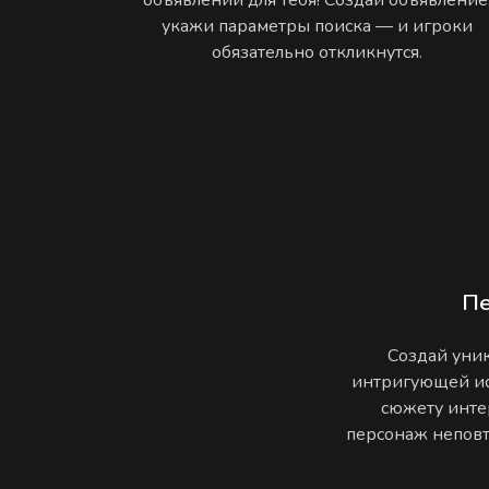
укажи параметры поиска — и игроки
обязательно откликнутся.
П
Создай уник
интригующей ис
сюжету инте
персонаж неповто