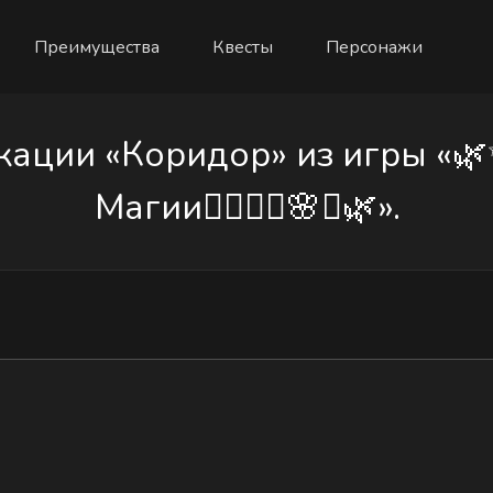
Преимущества
Квесты
Персонажи
ции «Коридор» из игры «🌿✨🌸
Магии🧙‍♂️🧙‍♀️🌸✨🌿».