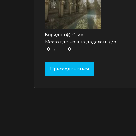
Коридор
@_Olivia_
Место где можно доделать д/р
0
0
Присоединиться