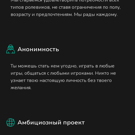
типов ролевиков, не ставя ограничения по полу,
возрасту и предпочтениям. Мы рады каждому.
Анонимность
Ты можешь стать кем угодно, играть в любые
игры, общаться с любыми игроками. Никто не
узнает твою настоящую личность без твоего
желания.
Амбициозный проект