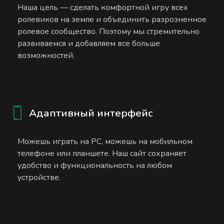
Наша цель — сделать комфортной игру всех
ролевиков на земле и объединить разрозненное
ролевое сообщество. Поэтому мы стремительно
развиваемся и добавляем все больше
возможностей.
Адаптивный интерфейс
Можешь играть на PC, можешь на мобильном
телефоне или планшете. Наш сайт сохраняет
удобство и функциональность на любом
устройстве.