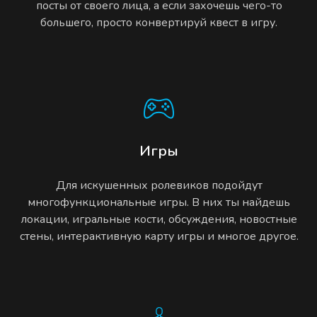
посты от своего лица, а если захочешь чего-то
большего, просто конвертируй квест в игру.
Игры
Для искушенных ролевиков подойдут
многофункциональные игры. В них ты найдешь
локации, игральные кости, обсуждения, новостные
стены, интерактивную карту игры и многое другое.