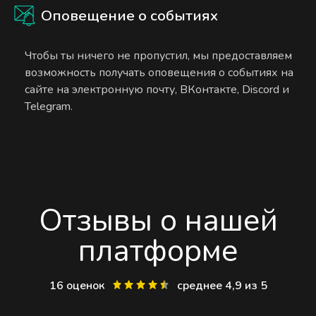
Оповещение о событиях
Чтобы ты ничего не пропустил, мы предоставляем
возможность получать оповещения о событиях на
сайте на электронную почту, ВКонтакте, Discord и
Telegram.
Отзывы о нашей
платформе
16 оценок
среднее 4,9 из 5