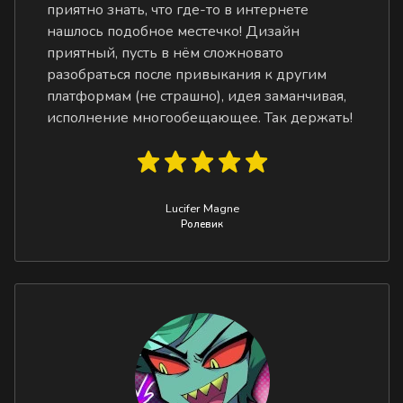
приятно знать, что где-то в интернете
нашлось подобное местечко! Дизайн
приятный, пусть в нём сложновато
разобраться после привыкания к другим
платформам (не страшно), идея заманчивая,
исполнение многообещающее. Так держать!
Lucifer Magne
Ролевик