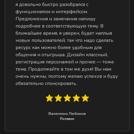
я довольно быстро разобрался с
функционалом и интерфейсом.
Предложения и замечания напишу
подробнее в соответствующую тему. В
ближайшее время, я уверен, будет наплыв
новых пользователей, так что надо сделать
ресурс как можно более удобным для
общения и отыгрыша. Дизайн классный,
регистрация персонажей и прочее — тоже
тема. Продолжайте в том же духе! Вы нам
очень нужны, поэтому желаю успехов и буду
обязательно спонсировать.
Валентино Любимов
Ролевик