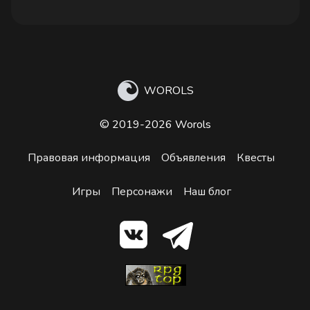
WOROLS
© 2019-2026 Worols
Правовая информация
Объявления
Квесты
Игры
Персонажи
Наш блог