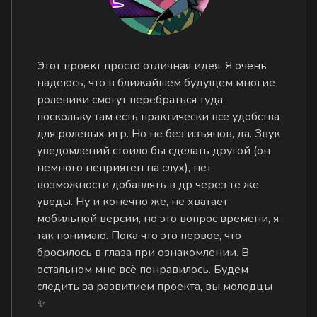
Этот проект просто отличная идея. Я очень
надеюсь, что в ближайшем будущем многие
ролевики смогут перебраться туда,
поскольку там есть практически все удобства
для ролевых игр. Но не без изъянов, да. Звук
уведомлений стоило бы сделать другой (он
немного неприятен на слух), нет
возможности добавлять в др через те же
уведы. Ну и конечно же, не хватает
мобильной версии, но это вопрос времени, я
так понимаю. Пока что это первое, что
бросилось в глаза при ознакомлении. В
остальном мне всё понравилось. Будем
следить за развитием проекта, вы молодцы
✨