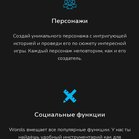
Персонажи
Создай уникального персонажа с интригующей
историей и проведи его по сюжету интересной
игры. Каждый персонаж неповторим, как и его
создатель.
Социальные функции
Worols вмещает все популярные функции. У нас ты
найдёшь удобный инструментарий как для