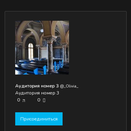
Аудитория номер 3
@_Olivia_
Аудитория номер 3
0
0
Присоединиться