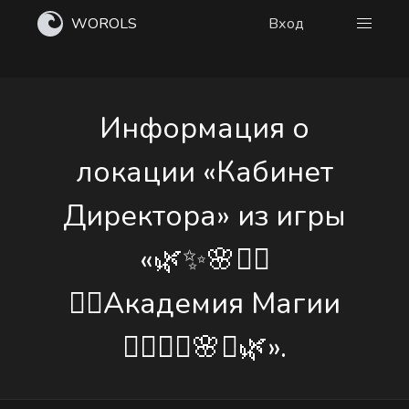
WOROLS
Вход
Информация о
локации «Кабинет
Директора» из игры
«🌿✨🌸🧙‍♀️
🧙‍♂️Академия Магии
🧙‍♂️🧙‍♀️🌸✨🌿».