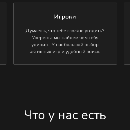
Игроки
Думаешь, что тебе сложно угодить?
Уверены, мы найдем чем тебя
удивить. У нас большой выбор
активных игр и удобный поиск.
Что у нас есть