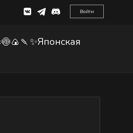
Войти
 «🍥🍙🍡✨Японская