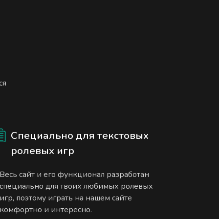
ся
Специально для текстовых
ролевых игр
Весь сайт и его функционал разработан
специально для твоих любимых ролевых
игр, поэтому играть на нашем сайте
комфортно и интересно.