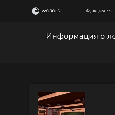
WOROLS
Функционал
Информация о лок