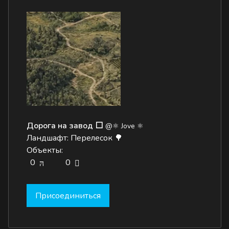
Дорога на завод ⬜
@⚛ Jove ⚛
Ландшафт: Перелесок 🌳
Объекты:
0
0
Присоединиться