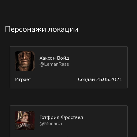
Персонажи локации
Хаксон Войд
@LemanRass
Играет
Создан 25.05.2021
Готфрид Фроствел
@Monarch