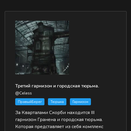
Третий гарнизон и городская тюрьма.
@Celess
ПравыйБерег
Тюрьма
Гарнизон
За Кварталами Скорби находится III
гарнизон Гранена и городская тюрьма.
Которая представляет из себя комплекс