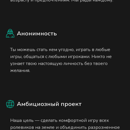
Анонимность
Ты можешь стать кем угодно, играть в любые
игры, общаться с любыми игроками. Никто не
узнает твою настоящую личность без твоего
желания.
Амбициозный проект
Наша цель — сделать комфортной игру всех
ролевиков на земле и объединить разрозненное