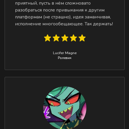
приятный, пусть в нём сложновато
разобраться после привыкания к другим
платформам (не страшно), идея заманчивая,
исполнение многообещающее. Так держать!
Lucifer Magne
Ролевик