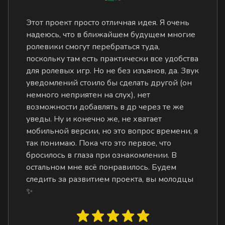
Этот проект просто отличная идея. Я очень
надеюсь, что в ближайшем будущем многие
ролевики смогут перебраться туда,
поскольку там есть практически все удобства
для ролевых игр. Но не без изъянов, да. Звук
уведомлений стоило бы сделать другой (он
немного неприятен на слух), нет
возможности добавлять в др через те же
уведы. Ну и конечно же, не хватает
мобильной версии, но это вопрос времени, я
так понимаю. Пока что это первое, что
бросилось в глаза при ознакомлении. В
остальном мне всё понравилось. Будем
следить за развитием проекта, вы молодцы
✨