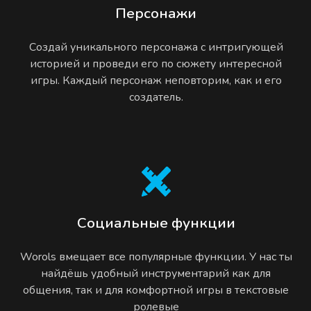
Персонажи
Создай уникального персонажа с интригующей
историей и проведи его по сюжету интересной
игры. Каждый персонаж неповторим, как и его
создатель.
Социальные функции
Worols вмещает все популярные функции. У нас ты
найдёшь удобный инструментарий как для
общения, так и для комфортной игры в текстовые
ролевые