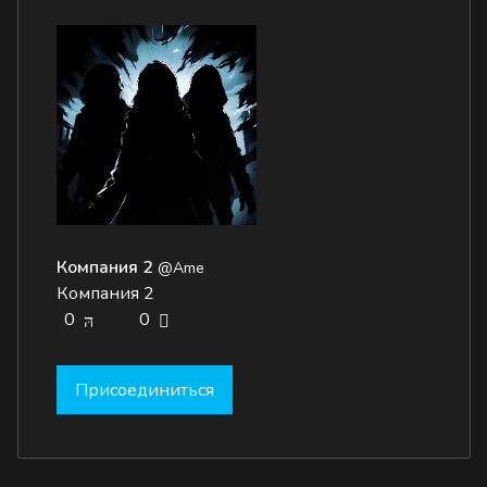
Компания 2
@Ame
Компания 2
0
0
Присоединиться