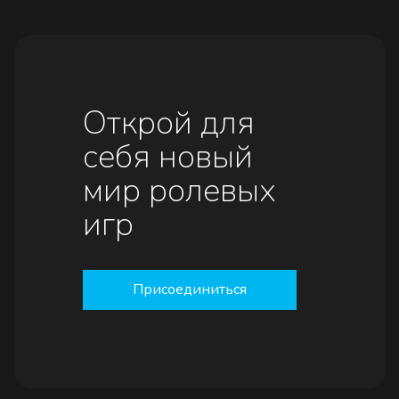
Открой для
себя новый
мир ролевых
игр
Присоединиться