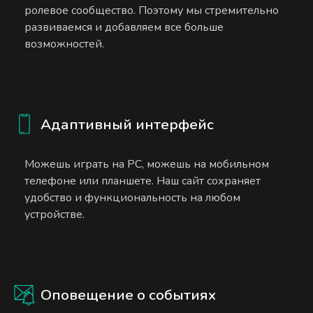
ролевое сообщество. Поэтому мы стремительно
развиваемся и добавляем все больше
возможностей.
Адаптивный интерфейс
Можешь играть на PC, можешь на мобильном
телефоне или планшете. Наш сайт сохраняет
удобство и функциональность на любом
устройстве.
Оповещение о событиях