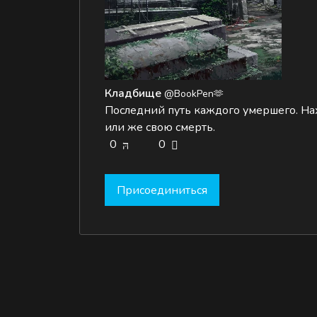
Кладбище
@BookPen🫶
Последний путь каждого умершего. На
или же свою смерть.
0
0
Присоединиться