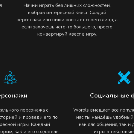
л
Начни играть без лишних сложностей,
,
выбрав интересный квест. Создай
персонажа или пиши посты от своего лица, а
если захочешь чего-то большего, просто
конвертируй квест в игру.
ерсонажи
Социальные 
ального персонажа с
Worols вмещает все попу
торией и проведи его по
нас ты найдёшь удобный
ресной игры. Каждый
как для общения, так и
рим, как и его создатель.
игры в текстовы