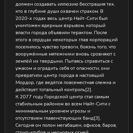
должен создавать иллюзию бесстрашия тех,
кто в глубине души охвачен страхом. В
2020-х годах весь центр Найт-Сити был
уничтожен ядерным взрывом, который
власти города объявили терактом. После
этого в сердцах некоторых глав корпораций
поселилось чувство тревоги, боязнь того, что
вооружённые мятежники вновь сровняют с
землёй их твердыни. Пытаясь справиться с
ужасом и оградить себя от опасности, они
превратили центр города в настоящий
Мордор, где ведётся повсеместная слежка и
действует тотальный контроль
[2]
.
К 2077 году Городской центр стал самым
стабильным районом во всем Найт-Сити с
минимальным уровнем угрозы и
отсутствием главенствующих банд
[3]
.
Сегодня он полон мегабашен, офисов, баров,
стрип-клубов и неоновых огней.