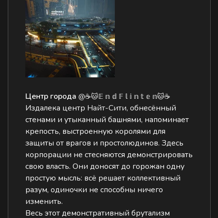
Центр города
@☕🐱𝔼 𝕟 𝕕 𝔽 𝕝 𝕚 𝕟 𝕥 𝕖 𝕟🐱☕
Издалека центр
Найт-Сити
, обнесённый
стенами и утыканный башнями, напоминает
крепость, выстроенную королями для
защиты от врагов и простолюдинов. Здесь
корпорации не стесняются демонстрировать
свою власть. Они доносят до горожан одну
простую мысль: всё решает коллективный
разум, одиночки не способны ничего
изменить.
Весь этот демонстративный брутализм