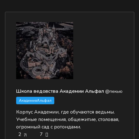
Школа ведовства Академии Альфал
@пекью
АкадемияАльфал
Корпус Академии, где обучаются ведьмы.
Учебные помещения, общежитие, столовая,
огромный сад с ротондами.
2
7