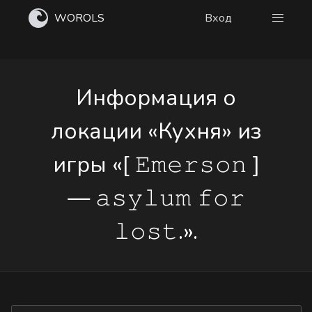
WOROLS
Вход
Информация о
локации «Кухня» из
игры «[ 𝙴𝚖𝚎𝚛𝚜𝚘𝚗 ]
— 𝚊𝚜𝚢𝚕𝚞𝚖 𝚏𝚘𝚛
𝚕𝚘𝚜𝚝.».