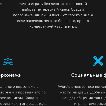
л
Начни играть без лишних сложностей,
,
выбрав интересный квест. Создай
персонажа или пиши посты от своего лица, а
если захочешь чего-то большего, просто
конвертируй квест в игру.
ерсонажи
Социальные 
ального персонажа с
Worols вмещает все попу
торией и проведи его по
нас ты найдёшь удобный
ресной игры. Каждый
как для общения, так и
рим, как и его создатель.
игры в текстовы