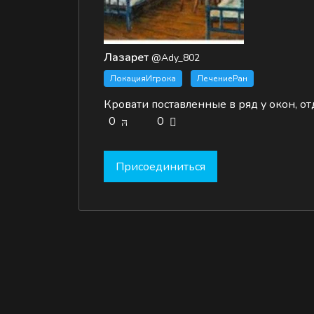
Лазарет
@Ady_802
ЛокацияИгрока
ЛечениеРан
Кровати поставленные в ряд у окон, о
0
0
Присоединиться